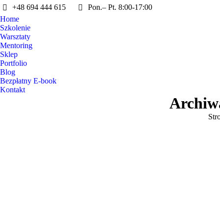
+48 694 444 615
Pon.– Pt. 8:00-17:00
Home
Szkolenie
Warsztaty
Mentoring
Sklep
Portfolio
Blog
Bezpłatny E-book
Kontakt
Archiw
Jest
Str