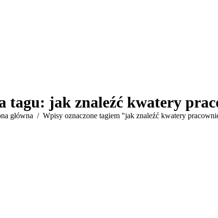
a tagu:
jak znaleźć kwatery pra
eś tutaj:
ona główna
Wpisy oznaczone tagiem "jak znaleźć kwatery pracowni