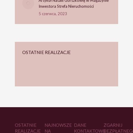
Artykuł Natalii Gorszkowej w Magazynie
Inwestora Strefa Nieruchomości
5 czerwca, 2023
OSTATNIE REALIZACJE
OSTATNIE
NAJNOWSZE
DANE
ZGARNIJ
REALIZACJE
NA
KONTAKTOWE
BEZPŁATNEG