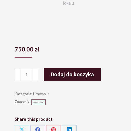
lokalu
750,00
zł
ilość
Dodaj do koszyka
Umowa
na
wynajem
Kategoria:
Umowy
nieruchomości
Znacznik:
umowa
z
właścicielem
Share this product
lokalu