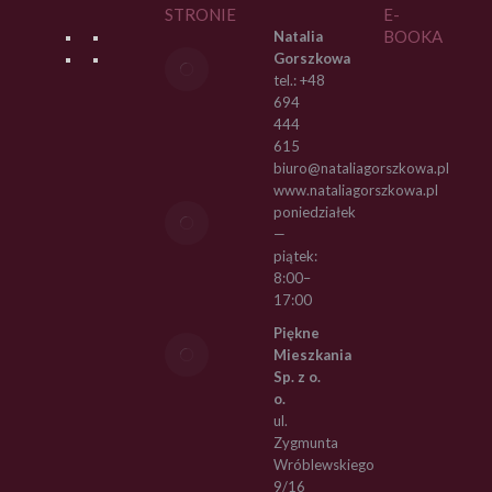
STRONIE
E-
BOOKA
Natalia
A dlaczego
Gorszkowa
akurat biznes
tel.: +48
kwater
694
pracowniczych?
444
615
22 sierpnia,
biuro@nataliagorszkowa.pl
2023
www.nataliagorszkowa.pl
Kto jest ważny
poniedziałek
w zespole
—
kwatermistrza?
piątek:
8:00–
22 sierpnia,
17:00
2023
Piękne
Niepraktyczne
Mieszkania
meble w
Sp. z o.
kwaterach
o.
pracowniczych.
ul.
Kilka szybkich
Zygmunta
porad
Wróblewskiego
10 sierpnia,
9/16