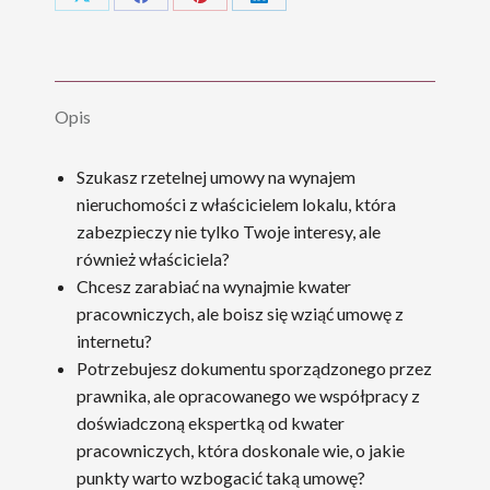
Share
Share
Share
Share
on
on
on
on
X
Facebook
Pinterest
LinkedIn
Opis
Szukasz rzetelnej umowy na wynajem
nieruchomości z właścicielem lokalu, która
zabezpieczy nie tylko Twoje interesy, ale
również właściciela?
Chcesz zarabiać na wynajmie kwater
pracowniczych, ale boisz się wziąć umowę z
internetu?
Potrzebujesz dokumentu sporządzonego przez
prawnika, ale opracowanego we współpracy z
doświadczoną ekspertką od kwater
pracowniczych, która doskonale wie, o jakie
punkty warto wzbogacić taką umowę?